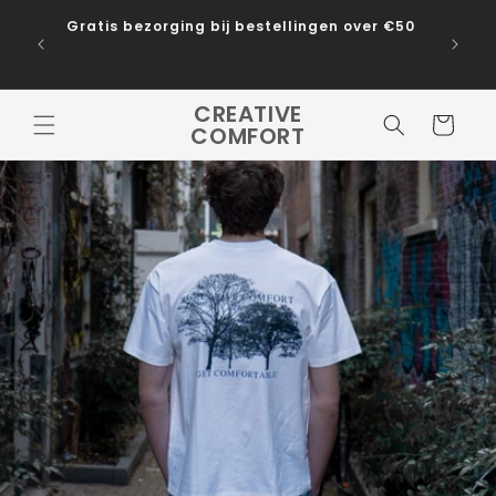
Meteen
10%
naar de
Gratis bezorging bij bestellingen over €50
content
CREATIVE
Winkelwage
COMFORT