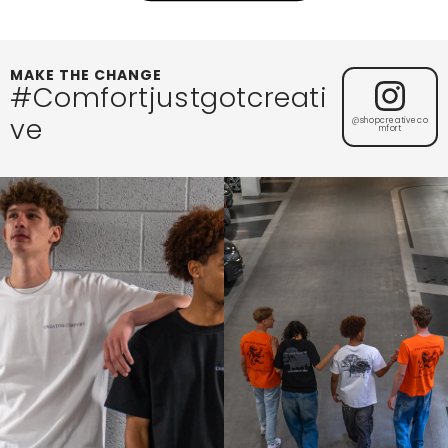
MAKE THE CHANGE
#Comfortjustgotcreati
ve
@shopcreativeco
mfort